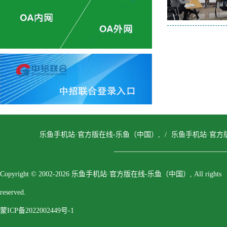
乐鱼手机站·官方版在线-乐鱼（中国）,
/
乐鱼手机站·官方
Copyright © 2002-2026 乐鱼手机站·官方版在线-乐鱼（中国）, All rights
reserved.
蒙ICP备2022002449号-1