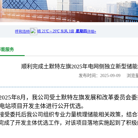
节能服务
顺利完成土默特左旗2025年电网侧独立新型储
发布时间：2025-09-09 浏览
2025年8月，我公司受土默特左旗发展和改革委员会委
电站项目开发主体进行公开优选。
接受委托后我公司组织专业力量梳理储能相关政策，结合
完成了开发主体优选工作，对该项目落地实施起到了积极