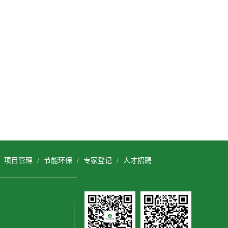
/
项目管理
/
节能环保
/
专家登记
/
人才招聘