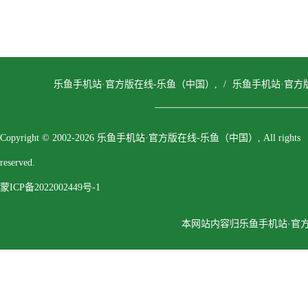
乐鱼手机站·官方版在线-乐鱼（中国）,
/
乐鱼手机站·官方
Copyright © 2002-2026 乐鱼手机站·官方版在线-乐鱼（中国）, All rights
reserved.
蒙ICP备2022002449号-1
本网站内容归乐鱼手机站·官