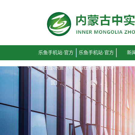
乐鱼手机站·官方
乐鱼手机站·官方
新
版在线-乐鱼（中
版在线-乐鱼（中
国）,
国）,